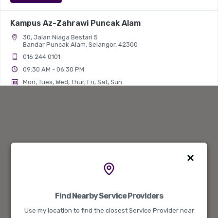
Kampus Az-Zahrawi Puncak Alam
30, Jalan Niaga Bestari 5
Bandar Puncak Alam, Selangor, 42300
016 244 0101
09:30 AM - 06:30 PM
Mon, Tues, Wed, Thur, Fri, Sat, Sun
Prasekolah Permata Cilik Az-Zahrawi
Directions
Kampus Az-Zahrawi Setia Alam
90, Jalan Setia Gemilang U13/BJ,
Setia Alam, Selangor, 40170
013 660 0101
09:30 AM - 06:30 PM
Find Nearby Service Providers
Mon, Tues, Wed, Thur, Fri, Sat, Sun
Use my location to find the closest Service Provider near