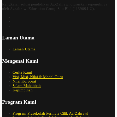
Rangkaian solusi pendidikan Az-Zahrawi diuruskan sepenuhnya
oleh Azzahrawi Education Group Sdn Bhd (1139094-U).
Laman Utama
Laman Utama
Mengenai Kami
Cerita Kami
Visi, Misi, Nilai & Model Guru
Nilai Korporat
Salam Mahabbah
Kepimpinan
Program Kami
Program Prasekolah Permata Cilik Az-Zahrawi