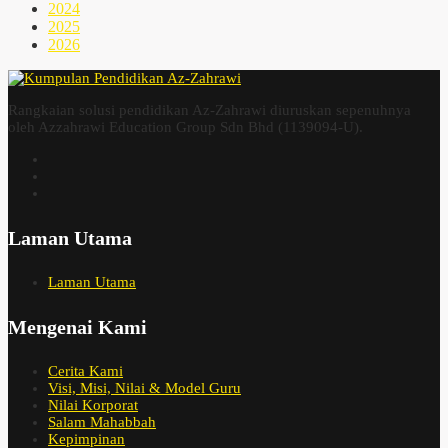
2024
2025
2026
Rangkaian solusi pendidikan Az-Zahrawi diuruskan sepenuhnya
oleh Azzahrawi Education Group Sdn Bhd (1139094-U).
Laman Utama
Laman Utama
Mengenai Kami
Cerita Kami
Visi, Misi, Nilai & Model Guru
Nilai Korporat
Salam Mahabbah
Kepimpinan