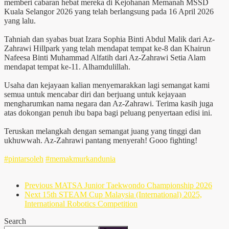
memberi cabaran hebat mereka di Kejohanan Memanah MSSD
Kuala Selangor 2026 yang telah berlangsung pada 16 April 2026
yang lalu.
Tahniah dan syabas buat Izara Sophia Binti Abdul Malik dari Az-
Zahrawi Hillpark yang telah mendapat tempat ke-8 dan Khairun
Nafeesa Binti Muhammad Alfatih dari Az-Zahrawi Setia Alam
mendapat tempat ke-11. Alhamdulillah.
Usaha dan kejayaan kalian menyemarakkan lagi semangat kami
semua untuk mencabar diri dan berjuang untuk kejayaan
mengharumkan nama negara dan Az-Zahrawi. Terima kasih juga
atas dokongan penuh ibu bapa bagi peluang penyertaan edisi ini.
Teruskan melangkah dengan semangat juang yang tinggi dan
ukhuwwah. Az-Zahrawi pantang menyerah! Gooo fighting!
#pintarsoleh
#memakmurkandunia
Previous
MATSA Junior Taekwondo Championship 2026
Next
15th STEAM Cup Malaysia (International) 2025,
International Robotics Competition
Search